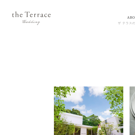
ABO
ザ テラス