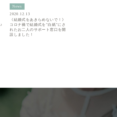
News
2020.12.13
の
《結婚式をあきらめないで！》
♪
コロナ禍で結婚式を”白紙”にさ
れたお二人のサポート窓口を開
設しました！