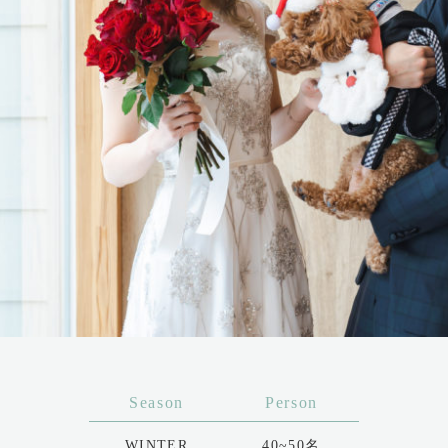
Season
Person
WINTER
40~50名