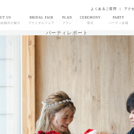
よくあるご質問
アク
Party Report
UT US
BRIDAL FAIR
PLAN
CEREMONY
PARTY
の結婚式の魅力
ブライダルフェア
プラン
挙式
パーティ会場
パーティレポート