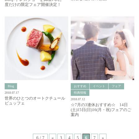
度だけの限定フェア開催決定！
Blog
おすすめ
イベント
フェア
2018.07.17
特典情報
世界のひとつのオートクチュール
2018.07.12
ビュッフェ
☆7月の3連休おすすめ☆ 14日
(土)15日(日)16(月・祝)フェアのご
案内
6 / 7
«
3
4
5
6
7
»