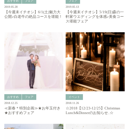
おすすめ
フェア
フェア
2019.05.28
2019.05.13
【今週末イチオシ】6/1(土)魅力大
【今週末イチオシ】5/19(日)森の一
公開♪白老牛の絶品コースを堪能！
軒家ウエディングを体感♪美食コー
ス堪能フェア
おすすめ
フェア
イベント
2018.12.25
2018.11.26
≪新春＊特別企画≫★お年玉付き
☆2018【12/23-12/25】Christmas
★おすすめフェア
Lunch&Dinnerのお知らせ..☆