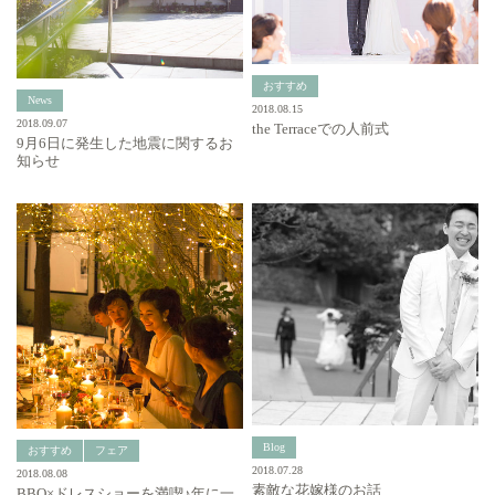
おすすめ
News
2018.08.15
2018.09.07
the Terraceでの人前式
9月6日に発生した地震に関するお
知らせ
Blog
おすすめ
フェア
2018.07.28
2018.08.08
素敵な花嫁様のお話
BBQ×ドレスショーを満喫♪年に一