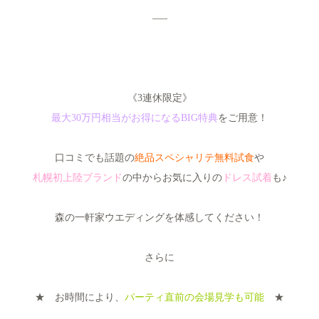
—–
《3連休限定》
最大30万円相当がお得になるBIG特典
をご用意！
口コミでも話題の
絶品スペシャリテ無料試食
や
札幌初上陸ブランド
の中からお気に入りの
ドレス試着
も♪
森の一軒家ウエディングを体感してください！
さらに
★ お時間により、
パーティ直前の会場見学も可能
★