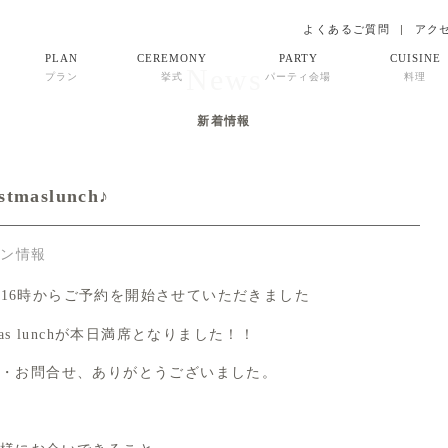
よくあるご質問
アク
PLAN
CEREMONY
PARTY
CUISINE
News
プラン
挙式
パーティ会場
料理
新着情報
maslunch♪
ラン情報
の16時からご予約を開始させていただきました
istmas lunchが本日満席となりました！！
・お問合せ、ありがとうございました。