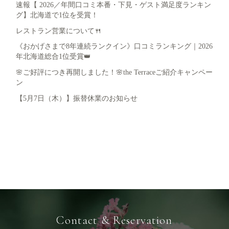
速報【 2026／年間口コミ本番・下見・ゲスト満足度ランキン
グ】北海道で1位を受賞！
レストラン営業について🍴
《おかげさまで8年連続ランクイン》口コミランキング｜2026
年北海道総合1位受賞👑
🌸ご好評につき再開しました！🌸the Terraceご紹介キャンペー
ン
【5月7日（木）】振替休業のお知らせ
Contact & Reservation